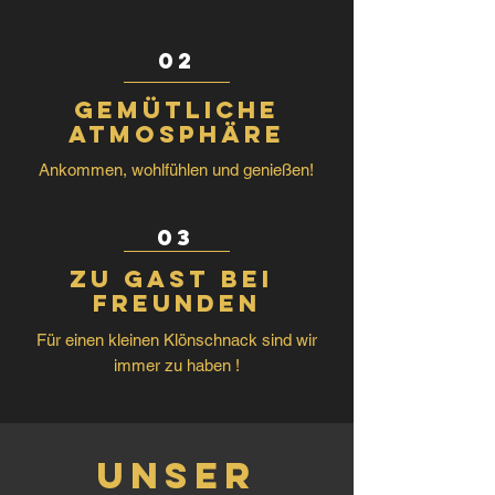
02
gemütliche
atmosphäre
Ankommen, wohlfühlen und genießen!
03
zu gast bei
freunden
Für einen kleinen Klönschnack sind wir
immer zu haben !
Unser