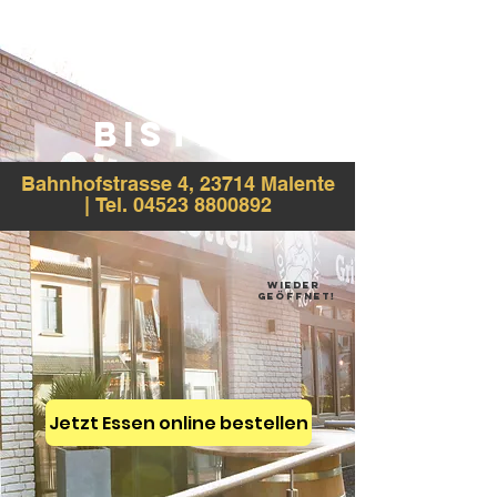
OLLER KOTTEN
BISTRO
Bahnhofstrasse 4, 23714 Malente
|
Tel.
04523 8800892
wieder
geöffnet!
Jetzt Essen online bestellen