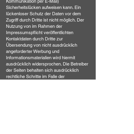
Kommunikation per E-Mail)
Sicherheitslücken aufweisen kann. Ein
lückenloser Schutz der Daten vor dem
Zugriff durch Dritte ist nicht möglich. Der
Nutzung von im Rahmen der
Impressumspflicht veröffentlichten
Kontaktdaten durch Dritte zur
Übersendung von nicht ausdrücklich
angeforderter Werbung und
Informationsmaterialien wird hiermit
ausdrücklich widersprochen. Die Betreiber
der Seiten behalten sich ausdrücklich
rechtliche Schritte im Falle der
unverlangten Zusendung von
Werbeinformationen, etwa durch Spam-
Mails, vor.
Google Analytics
Diese Website benutzt Google Analytics,
einen Webanalysedienst der Google Inc.
(“Google“). Google Analytics verwendet
sog. “Cookies“, Textdateien, die auf Ihrem